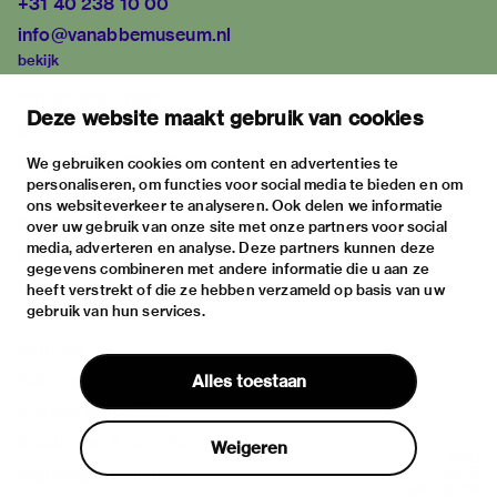
+31 40 238 10 00
info@vanabbemuseum.nl
bekijk
tentoonstellingen
Deze website maakt gebruik van cookies
activiteiten
praktische informatie
We gebruiken cookies om content en advertenties te
personaliseren, om functies voor social media te bieden en om
over
ons websiteverkeer te analyseren. Ook delen we informatie
het museum
over uw gebruik van onze site met onze partners voor social
media, adverteren en analyse. Deze partners kunnen deze
de collectie
gegevens combineren met andere informatie die u aan ze
fondsen & partners
heeft verstrekt of die ze hebben verzameld op basis van uw
gebruik van hun services.
contact
huisregels
Alles toestaan
privacy & cookies
disclaimer & colofon
Weigeren
digitoegankelijkheid