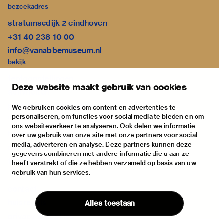
bezoekadres
stratumsedijk 2 eindhoven
+31 40 238 10 00
info@vanabbemuseum.nl
bekijk
tentoonstellingen
Deze website maakt gebruik van cookies
activiteiten
praktische informatie
We gebruiken cookies om content en advertenties te
personaliseren, om functies voor social media te bieden en om
over
ons websiteverkeer te analyseren. Ook delen we informatie
het museum
over uw gebruik van onze site met onze partners voor social
media, adverteren en analyse. Deze partners kunnen deze
de collectie
gegevens combineren met andere informatie die u aan ze
fondsen & partners
heeft verstrekt of die ze hebben verzameld op basis van uw
gebruik van hun services.
contact
huisregels
Alles toestaan
privacy & cookies