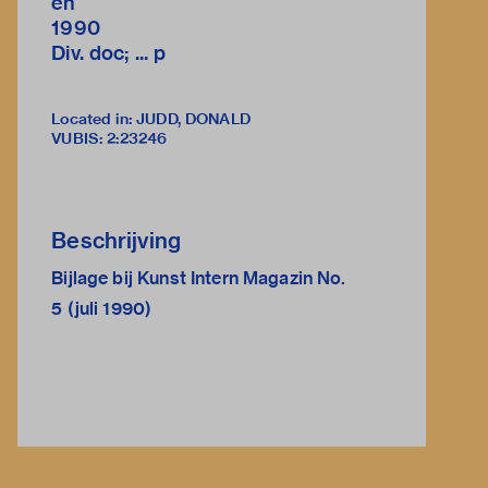
en
1990
Div. doc; ... p
Located in: JUDD, DONALD
VUBIS
:
2:23246
Beschrijving
Bijlage bij Kunst Intern Magazin No.
5 (juli 1990)