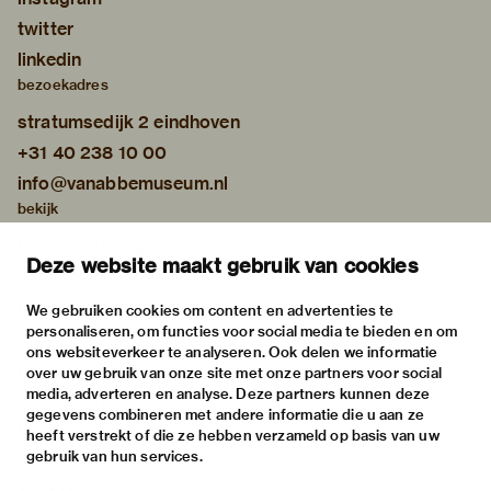
twitter
linkedin
bezoekadres
stratumsedijk 2 eindhoven
+31 40 238 10 00
info@vanabbemuseum.nl
bekijk
tentoonstellingen
Deze website maakt gebruik van cookies
activiteiten
praktische informatie
We gebruiken cookies om content en advertenties te
personaliseren, om functies voor social media te bieden en om
over
ons websiteverkeer te analyseren. Ook delen we informatie
het museum
over uw gebruik van onze site met onze partners voor social
media, adverteren en analyse. Deze partners kunnen deze
de collectie
gegevens combineren met andere informatie die u aan ze
fondsen & partners
heeft verstrekt of die ze hebben verzameld op basis van uw
gebruik van hun services.