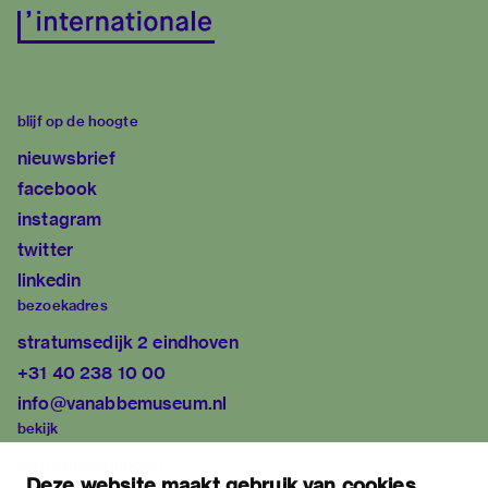
blijf op de hoogte
nieuwsbrief
facebook
instagram
twitter
linkedin
bezoekadres
stratumsedijk 2 eindhoven
+31 40 238 10 00
info@vanabbemuseum.nl
bekijk
tentoonstellingen
Deze website maakt gebruik van cookies