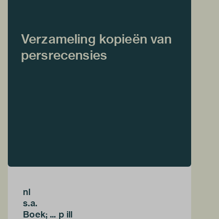
Verzameling kopieën van
persrecensies
nl
s.a.
Boek; ... p ill