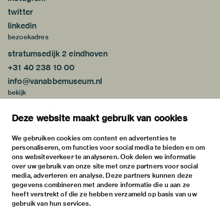
twitter
linkedin
bezoekadres
stratumsedijk 2 eindhoven
+31 40 238 10 00
info@vanabbemuseum.nl
bekijk
tentoonstellingen
Deze website maakt gebruik van cookies
activiteiten
praktische informatie
We gebruiken cookies om content en advertenties te
personaliseren, om functies voor social media te bieden en om
over
ons websiteverkeer te analyseren. Ook delen we informatie
het museum
over uw gebruik van onze site met onze partners voor social
media, adverteren en analyse. Deze partners kunnen deze
de collectie
gegevens combineren met andere informatie die u aan ze
fondsen & partners
heeft verstrekt of die ze hebben verzameld op basis van uw
gebruik van hun services.