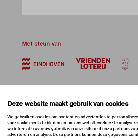
Met steun van
blijf op de hoogte
bezoekadres
bekijk
nieuwsbrief
stratumsedijk 2 eindhoven
tento
Deze website maakt gebruik van cookies
facebook
+31 40 238 10 00
activi
We gebruiken cookies om content en advertenties te personalisere
instagram
info@vanabbemuseum.nl
prakt
voor social media te bieden en om ons websiteverkeer te analyser
twitter
we informatie over uw gebruik van onze site met onze partners voor
adverteren en analyse. Deze partners kunnen deze gegevens com
linkedin