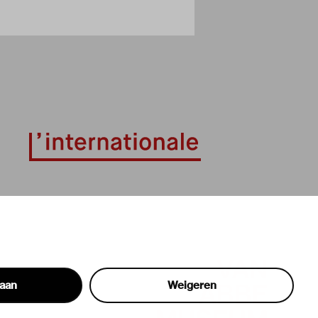
taan
Weigeren