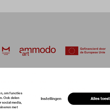
over
onstellingen
het museum
contact
teiten
de collectie
huisregels
n, om functies
ische informatie
fondsen & partners
privacy & cookies
en. Ook delen
Instellingen
Alles toes
disclaimer & colofon
 social media,
bineren met
digitoegankelijkheid