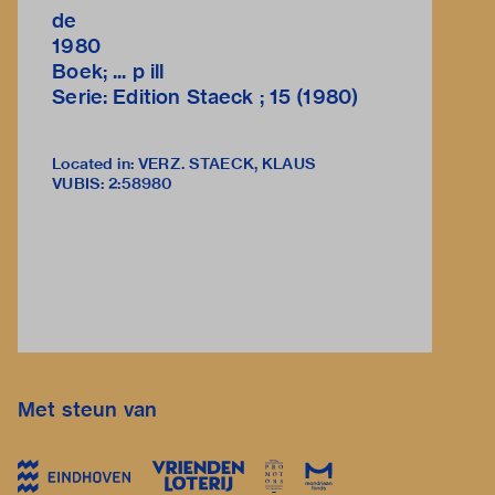
de
1980
Boek; ... p ill
Serie: Edition Staeck ; 15 (1980)
Located in: VERZ. STAECK, KLAUS
VUBIS
:
2:58980
Met steun van