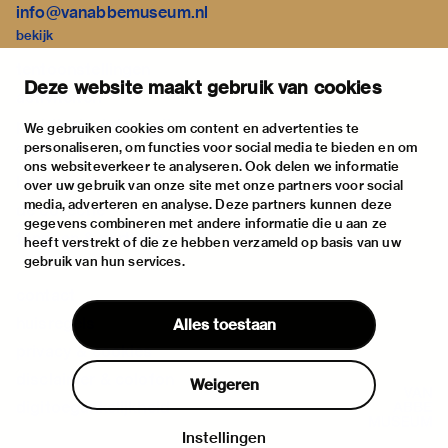
info@vanabbemuseum.nl
bekijk
tentoonstellingen
Deze website maakt gebruik van cookies
activiteiten
praktische informatie
We gebruiken cookies om content en advertenties te
personaliseren, om functies voor social media te bieden en om
over
ons websiteverkeer te analyseren. Ook delen we informatie
het museum
over uw gebruik van onze site met onze partners voor social
media, adverteren en analyse. Deze partners kunnen deze
de collectie
gegevens combineren met andere informatie die u aan ze
fondsen & partners
heeft verstrekt of die ze hebben verzameld op basis van uw
gebruik van hun services.
contact
huisregels
Alles toestaan
privacy & cookies
disclaimer & colofon
Weigeren
digitoegankelijkheid
Instellingen