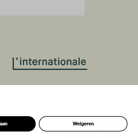
taan
Weigeren