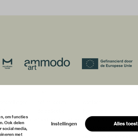
over
onstellingen
het museum
contact
teiten
de collectie
huisregels
n, om functies
ische informatie
fondsen & partners
privacy & cookies
en. Ook delen
Instellingen
Alles toes
disclaimer & colofon
 social media,
bineren met
digitoegankelijkheid