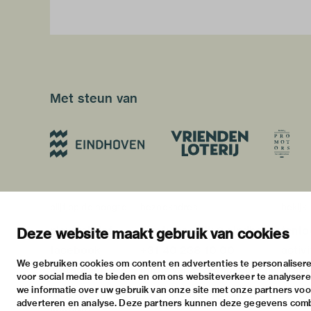
Met steun van
blijf op de hoogte
bezoekadres
bekijk
nieuwsbrief
stratumsedijk 2 eindhoven
tento
Deze website maakt gebruik van cookies
facebook
+31 40 238 10 00
activi
We gebruiken cookies om content en advertenties te personalisere
instagram
info@vanabbemuseum.nl
prakt
voor social media te bieden en om ons websiteverkeer te analyser
twitter
we informatie over uw gebruik van onze site met onze partners voor
adverteren en analyse. Deze partners kunnen deze gegevens com
linkedin