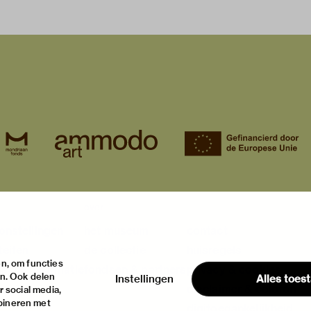
over
onstellingen
het museum
contact
teiten
de collectie
huisregels
n, om functies
ische informatie
fondsen & partners
privacy & cookies
en. Ook delen
Instellingen
Alles toes
disclaimer & colofon
 social media,
bineren met
digitoegankelijkheid