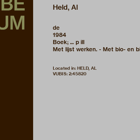
Held, Al
de
1984
Boek; ... p ill
Met lijst werken. - Met bio- en b
Located in: HELD, AL
VUBIS
:
2:45820