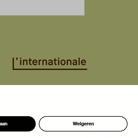
taan
Weigeren