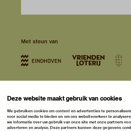
Met steun van
blijf op de hoogte
bezoekadres
bekijk
nieuwsbrief
stratumsedijk 2 eindhoven
tento
Deze website maakt gebruik van cookies
facebook
+31 40 238 10 00
activi
We gebruiken cookies om content en advertenties te personalisere
instagram
info@vanabbemuseum.nl
prakt
voor social media te bieden en om ons websiteverkeer te analyser
twitter
we informatie over uw gebruik van onze site met onze partners voor
adverteren en analyse. Deze partners kunnen deze gegevens com
linkedin