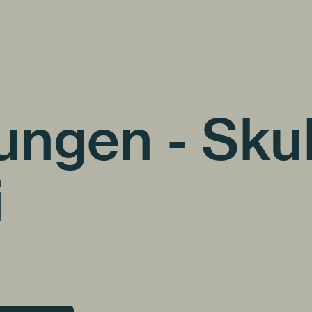
ungen - Sku
i