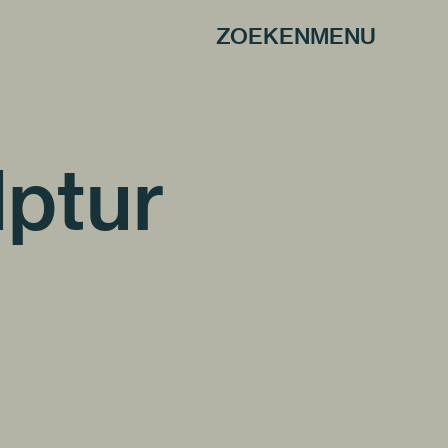
ZOEKEN
MENU
lptur