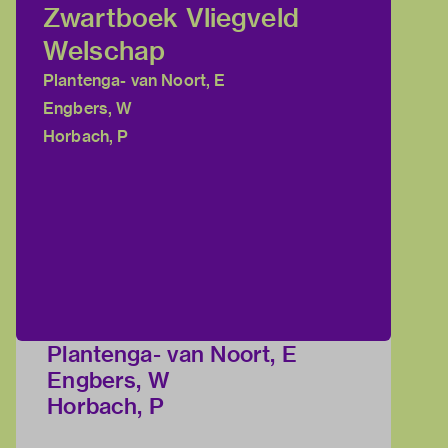
Zwartboek Vliegveld
Welschap
Plantenga- van Noort, E
Engbers, W
Horbach, P
Plantenga- van Noort, E
Engbers, W
Horbach, P