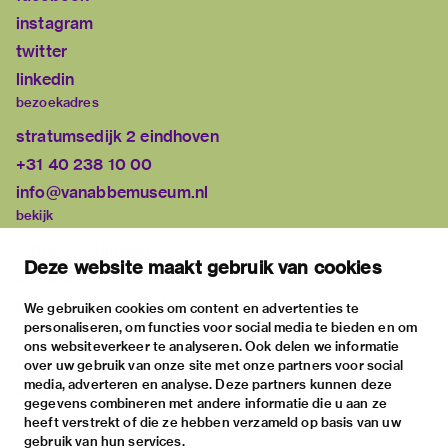
instagram
twitter
linkedin
bezoekadres
stratumsedijk 2 eindhoven
+31 40 238 10 00
info@vanabbemuseum.nl
bekijk
tentoonstellingen
Deze website maakt gebruik van cookies
activiteiten
praktische informatie
We gebruiken cookies om content en advertenties te
personaliseren, om functies voor social media te bieden en om
over
ons websiteverkeer te analyseren. Ook delen we informatie
het museum
over uw gebruik van onze site met onze partners voor social
media, adverteren en analyse. Deze partners kunnen deze
de collectie
gegevens combineren met andere informatie die u aan ze
fondsen & partners
heeft verstrekt of die ze hebben verzameld op basis van uw
gebruik van hun services.