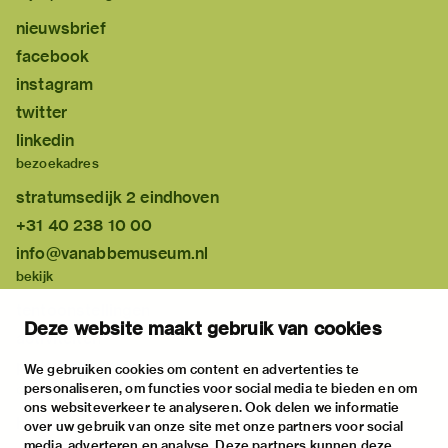
nieuwsbrief
facebook
instagram
twitter
linkedin
bezoekadres
stratumsedijk 2 eindhoven
+31 40 238 10 00
info@vanabbemuseum.nl
bekijk
tentoonstellingen
Deze website maakt gebruik van cookies
activiteiten
praktische informatie
We gebruiken cookies om content en advertenties te
personaliseren, om functies voor social media te bieden en om
over
ons websiteverkeer te analyseren. Ook delen we informatie
het museum
over uw gebruik van onze site met onze partners voor social
media, adverteren en analyse. Deze partners kunnen deze