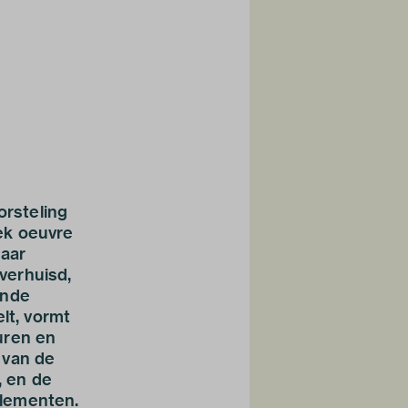
orsteling
ek oeuvre
haar
verhuisd,
ende
lt, vormt
uren en
n van de
, en de
elementen.