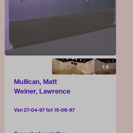
+
4
Mullican, Matt
Weiner, Lawrence
Van 27-04-97 tot 15-06-97