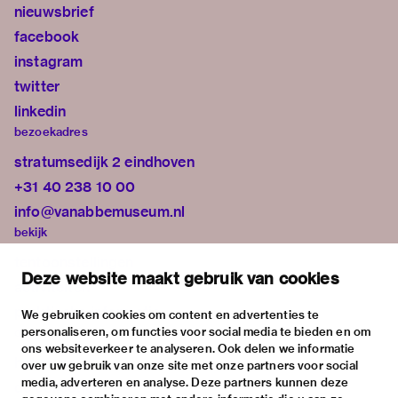
nieuwsbrief
facebook
instagram
twitter
linkedin
bezoekadres
stratumsedijk 2 eindhoven
+31 40 238 10 00
info@vanabbemuseum.nl
bekijk
tentoonstellingen
Deze website maakt gebruik van cookies
activiteiten
praktische informatie
We gebruiken cookies om content en advertenties te
personaliseren, om functies voor social media te bieden en om
over
ons websiteverkeer te analyseren. Ook delen we informatie
het museum
over uw gebruik van onze site met onze partners voor social
media, adverteren en analyse. Deze partners kunnen deze
de collectie