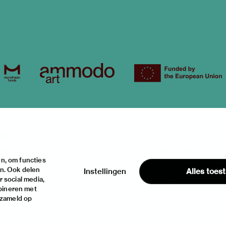
ur visit
about
itions
the museum
contact
ties
the collection
house rules
n, om functies
ical information
foundations & partners
privacy & cookies
en. Ook delen
Instellingen
Alles toes
disclaimer & colop
 social media,
bineren met
rzameld op