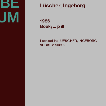
Lüscher, Ingeborg
1986
Boek; ... p ill
Located in: LUESCHER, INGEBORG
VUBIS
:
2:49892