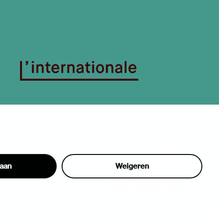
taan
Weigeren
hon