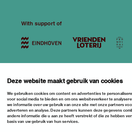
With support of
stay informed
visiting address
plan yo
newsletter
stratumsedijk 2 eindhoven
exhib
Deze website maakt gebruik van cookies
facebook
+31 40 238 10 00
activi
We gebruiken cookies om content en advertenties te personalisere
instagram
info@vanabbemuseum.nl
pract
voor social media te bieden en om ons websiteverkeer te analyser
twitter
we informatie over uw gebruik van onze site met onze partners voor
adverteren en analyse. Deze partners kunnen deze gegevens com
linkedin
andere informatie die u aan ze heeft verstrekt of die ze hebben ve
basis van uw gebruik van hun services.
Log in