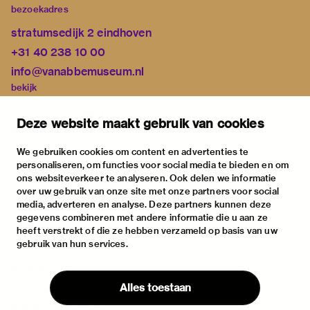
bezoekadres
stratumsedijk 2 eindhoven
+31 40 238 10 00
info@vanabbemuseum.nl
bekijk
tentoonstellingen
Deze website maakt gebruik van cookies
activiteiten
praktische informatie
We gebruiken cookies om content en advertenties te
personaliseren, om functies voor social media te bieden en om
over
ons websiteverkeer te analyseren. Ook delen we informatie
het museum
over uw gebruik van onze site met onze partners voor social
media, adverteren en analyse. Deze partners kunnen deze
de collectie
gegevens combineren met andere informatie die u aan ze
fondsen & partners
heeft verstrekt of die ze hebben verzameld op basis van uw
gebruik van hun services.
contact
huisregels
Alles toestaan
privacy & cookies