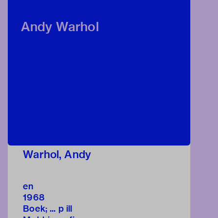
Andy Warhol
Warhol, Andy
en
1968
Boek; ... p ill