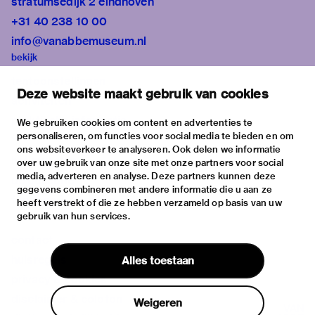
stratumsedijk 2 eindhoven
+31 40 238 10 00
info@vanabbemuseum.nl
bekijk
tentoonstellingen
Deze website maakt gebruik van cookies
activiteiten
praktische informatie
We gebruiken cookies om content en advertenties te
personaliseren, om functies voor social media te bieden en om
over
ons websiteverkeer te analyseren. Ook delen we informatie
het museum
over uw gebruik van onze site met onze partners voor social
media, adverteren en analyse. Deze partners kunnen deze
de collectie
gegevens combineren met andere informatie die u aan ze
fondsen & partners
heeft verstrekt of die ze hebben verzameld op basis van uw
gebruik van hun services.
contact
huisregels
Alles toestaan
privacy & cookies
disclaimer & colofon
Weigeren