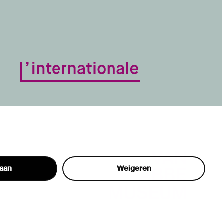
taan
Weigeren