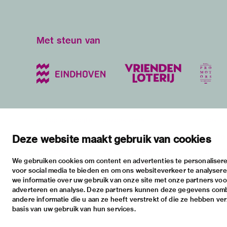
Met steun van
blijf op de hoogte
bezoekadres
bekijk
nieuwsbrief
stratumsedijk 2 eindhoven
tento
Deze website maakt gebruik van cookies
facebook
+31 40 238 10 00
activi
We gebruiken cookies om content en advertenties te personalisere
instagram
info@vanabbemuseum.nl
prakt
voor social media te bieden en om ons websiteverkeer te analyser
twitter
we informatie over uw gebruik van onze site met onze partners voor
adverteren en analyse. Deze partners kunnen deze gegevens com
linkedin
andere informatie die u aan ze heeft verstrekt of die ze hebben ve
basis van uw gebruik van hun services.
Inloggen