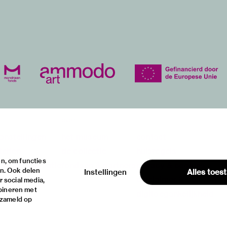
over
onstellingen
het museum
contact
teiten
de collectie
huisregels
n, om functies
ische informatie
fondsen & partners
privacy & cookies
en. Ook delen
Instellingen
Alles toes
disclaimer & colofon
 social media,
bineren met
digitoegankelijkheid
rzameld op