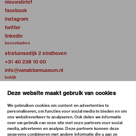
nieuwsbrief
facebook
instagram
twitter
linkedin
bezoekadres
stratumsedijk 2 eindhoven
+31 40 238 10 00
info@vanabbemuseum.nl
bekijk
tentoonstellingen
Deze website maakt gebruik van cookies
activiteiten
praktische informatie
We gebruiken cookies om content en advertenties te
personaliseren, om functies voor social media te bieden en om
over
ons websiteverkeer te analyseren. Ook delen we informatie
het museum
over uw gebruik van onze site met onze partners voor social
media, adverteren en analyse. Deze partners kunnen deze
de collectie
gegevens combineren met andere informatie die u aan ze