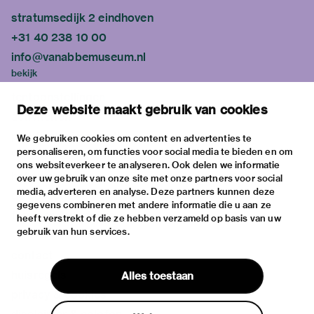
stratumsedijk 2 eindhoven
+31 40 238 10 00
info@vanabbemuseum.nl
bekijk
tentoonstellingen
Deze website maakt gebruik van cookies
activiteiten
praktische informatie
We gebruiken cookies om content en advertenties te
personaliseren, om functies voor social media te bieden en om
over
ons websiteverkeer te analyseren. Ook delen we informatie
het museum
over uw gebruik van onze site met onze partners voor social
media, adverteren en analyse. Deze partners kunnen deze
de collectie
gegevens combineren met andere informatie die u aan ze
fondsen & partners
heeft verstrekt of die ze hebben verzameld op basis van uw
gebruik van hun services.
contact
huisregels
Alles toestaan
privacy & cookies