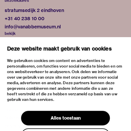
bezoekadres
stratumsedijk 2 eindhoven
+31 40 238 10 00
info@vanabbemuseum.nl
bekijk
tentoonstellingen
Deze website maakt gebruik van cookies
activiteiten
praktische informatie
We gebruiken cookies om content en advertenties te
personaliseren, om functies voor social media te bieden en om
over
ons websiteverkeer te analyseren. Ook delen we informatie
het museum
over uw gebruik van onze site met onze partners voor social
media, adverteren en analyse. Deze partners kunnen deze
de collectie
gegevens combineren met andere informatie die u aan ze
fondsen & partners
heeft verstrekt of die ze hebben verzameld op basis van uw
gebruik van hun services.
contact
huisregels
Alles toestaan
privacy & cookies