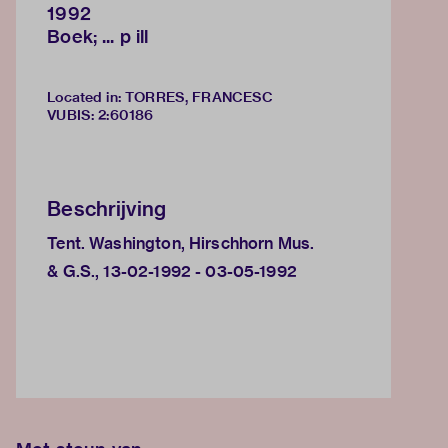
1992
Boek; ... p ill
Located in: TORRES, FRANCESC
VUBIS
:
2:60186
Beschrijving
Tent. Washington, Hirschhorn Mus.
& G.S., 13-02-1992 - 03-05-1992