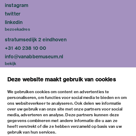
instagram
twitter
linkedin
bezoekadres
stratumsedijk 2 eindhoven
+31 40 238 10 00
info@vanabbemuseum.nl
bekijk
tentoonstellingen
Deze website maakt gebruik van cookies
activiteiten
praktische informatie
We gebruiken cookies om content en advertenties te
personaliseren, om functies voor social media te bieden en om
over
ons websiteverkeer te analyseren. Ook delen we informatie
het museum
over uw gebruik van onze site met onze partners voor social
media, adverteren en analyse. Deze partners kunnen deze
de collectie
gegevens combineren met andere informatie die u aan ze
fondsen & partners
heeft verstrekt of die ze hebben verzameld op basis van uw
gebruik van hun services.