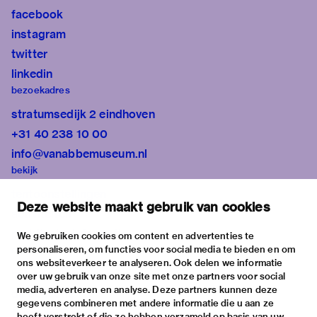
facebook
instagram
twitter
linkedin
bezoekadres
stratumsedijk 2 eindhoven
+31 40 238 10 00
info@vanabbemuseum.nl
bekijk
tentoonstellingen
Deze website maakt gebruik van cookies
activiteiten
praktische informatie
We gebruiken cookies om content en advertenties te
personaliseren, om functies voor social media te bieden en om
over
ons websiteverkeer te analyseren. Ook delen we informatie
het museum
over uw gebruik van onze site met onze partners voor social
media, adverteren en analyse. Deze partners kunnen deze
de collectie
gegevens combineren met andere informatie die u aan ze
fondsen & partners
heeft verstrekt of die ze hebben verzameld op basis van uw