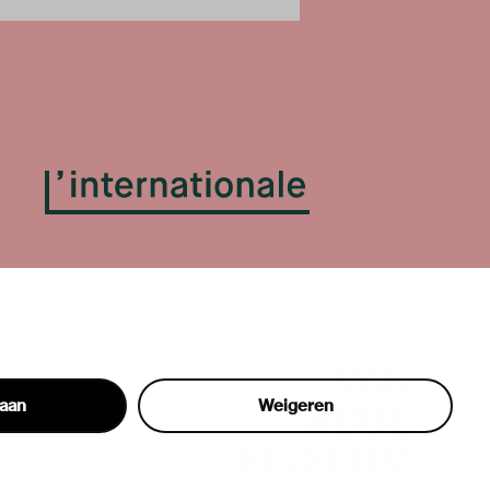
taan
Weigeren