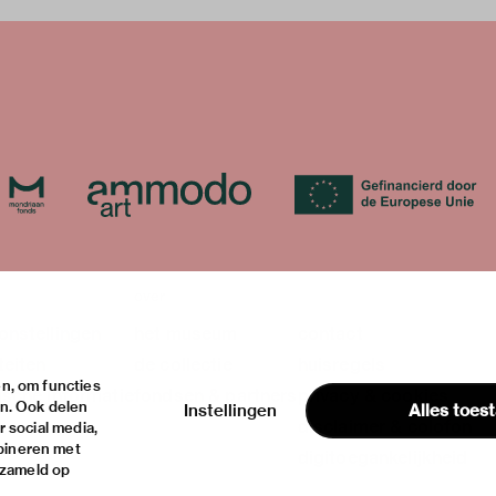
over
onstellingen
het museum
contact
teiten
de collectie
huisregels
n, om functies
ische informatie
fondsen & partners
privacy & cookies
en. Ook delen
Instellingen
Alles toes
disclaimer & colofon
 social media,
bineren met
digitoegankelijkheid
rzameld op