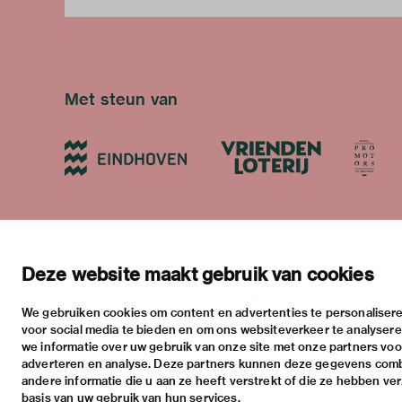
Met steun van
blijf op de hoogte
bezoekadres
bekijk
nieuwsbrief
stratumsedijk 2 eindhoven
tento
Deze website maakt gebruik van cookies
facebook
+31 40 238 10 00
activi
We gebruiken cookies om content en advertenties te personalisere
instagram
info@vanabbemuseum.nl
prakt
voor social media te bieden en om ons websiteverkeer te analyser
twitter
we informatie over uw gebruik van onze site met onze partners voor
adverteren en analyse. Deze partners kunnen deze gegevens com
linkedin
andere informatie die u aan ze heeft verstrekt of die ze hebben ve
basis van uw gebruik van hun services.