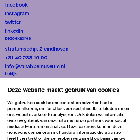
facebook
instagram
twitter
linkedin
bezoekadres
stratumsedijk 2 eindhoven
+31 40 238 10 00
info@vanabbemuseum.nl
bekijk
tentoonstellingen
Deze website maakt gebruik van cookies
activiteiten
praktische informatie
We gebruiken cookies om content en advertenties te
personaliseren, om functies voor social media te bieden en om
over
ons websiteverkeer te analyseren. Ook delen we informatie
het museum
over uw gebruik van onze site met onze partners voor social
media, adverteren en analyse. Deze partners kunnen deze
de collectie
gegevens combineren met andere informatie die u aan ze
fondsen & partners
heeft verstrekt of die ze hebben verzameld op basis van uw