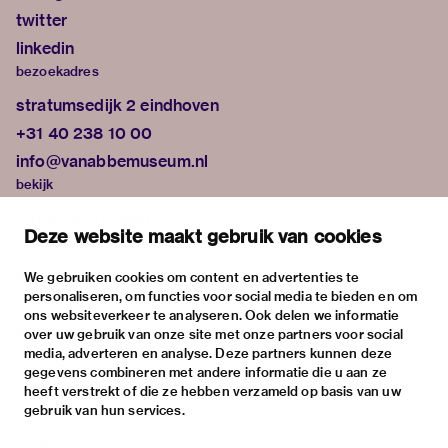
twitter
linkedin
bezoekadres
stratumsedijk 2 eindhoven
+31 40 238 10 00
info@vanabbemuseum.nl
bekijk
tentoonstellingen
Deze website maakt gebruik van cookies
activiteiten
praktische informatie
We gebruiken cookies om content en advertenties te
personaliseren, om functies voor social media te bieden en om
over
ons websiteverkeer te analyseren. Ook delen we informatie
het museum
over uw gebruik van onze site met onze partners voor social
media, adverteren en analyse. Deze partners kunnen deze
de collectie
gegevens combineren met andere informatie die u aan ze
fondsen & partners
heeft verstrekt of die ze hebben verzameld op basis van uw
gebruik van hun services.
contact