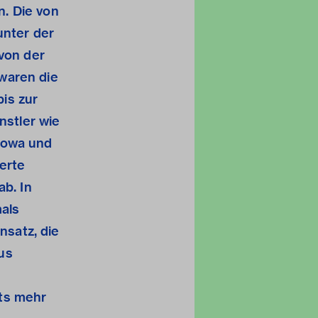
. Die von
unter der
 von der
waren die
is zur
nstler wie
rowa und
erte
b. In
als
nsatz, die
us
hts mehr