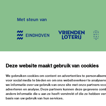
Met steun van
blijf op de hoogte
bezoekadres
bekijk
nieuwsbrief
stratumsedijk 2 eindhoven
tento
Deze website maakt gebruik van cookies
facebook
+31 40 238 10 00
activi
We gebruiken cookies om content en advertenties te personalisere
instagram
info@vanabbemuseum.nl
prakt
voor social media te bieden en om ons websiteverkeer te analyser
twitter
we informatie over uw gebruik van onze site met onze partners voor
adverteren en analyse. Deze partners kunnen deze gegevens com
linkedin
andere informatie die u aan ze heeft verstrekt of die ze hebben ve
basis van uw gebruik van hun services.
Inloggen