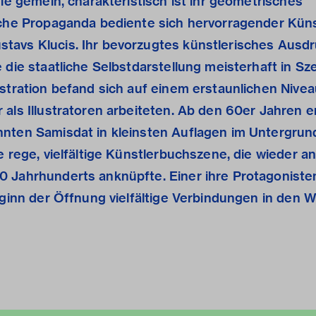
hie gemein, charakteristisch ist ihr geometrisches
sche Propaganda bediente sich hervorragender Küns
tavs Klucis. Ihr bevorzugtes künstlerisches Ausdr
 die staatliche Selbstdarstellung meisterhaft in Sz
stration befand sich auf einem erstaunlichen Nivea
 als Illustratoren arbeiteten. Ab den 60er Jahren 
nten Samisdat in kleinsten Auflagen im Untergrund
e rege, vielfältige Künstlerbuchszene, die wieder an
 Jahrhunderts anknüpfte. Einer ihre Protagonisten
Beginn der Öffnung vielfältige Verbindungen in den 