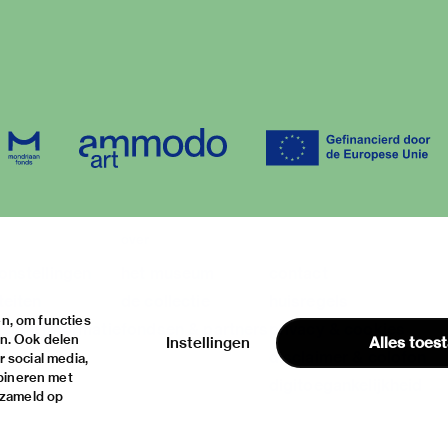
over
onstellingen
het museum
contact
teiten
de collectie
huisregels
n, om functies
ische informatie
fondsen & partners
privacy & cookies
en. Ook delen
Instellingen
Alles toes
disclaimer & colofon
 social media,
bineren met
digitoegankelijkheid
rzameld op