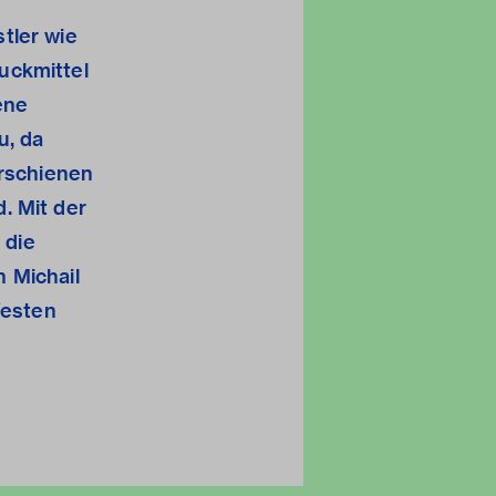
tler wie
uckmittel
ene
u, da
erschienen
. Mit der
 die
 Michail
Westen