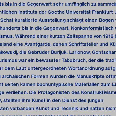
s bis in die Gegenwart sehr umfänglich zu sammeln
lichen Instituts der Goethe Universität Frankfurt 
d-Schat kuratierte Ausstellung schlägt einen Bogen
hunderts bis in die Gegenwart. Nonkonformistisch 
ismus. Während einer kurzen Zeitspanne von 1912 b
ssland eine Avantgarde, denen Schriftsteller und Kü
kowskij, die Gebrüder Burljuk, Larionow, Gontscha
rismus war ein bewusster Tabubruch, der die tradi
er dem Laut untergeordneten Wortanordnung aufga
 archaischen Formen wurden die Manuskripte oftm
Nicht selten kamen buchuntypische Materialien zum Ei
e verliehen. Die Protagonisten des Konstruktivism
y, stellten ihre Kunst in den Dienst des jungen
isten verbanden Kunst und Technik und hatten nic