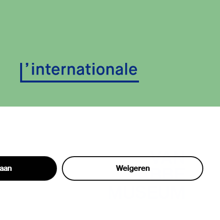
taan
Weigeren