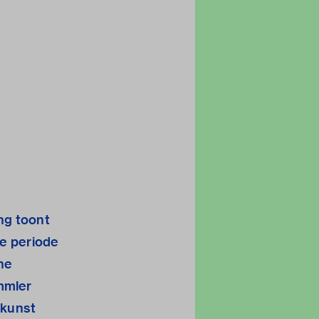
ng toont
de periode
ne
mmler
hkunst