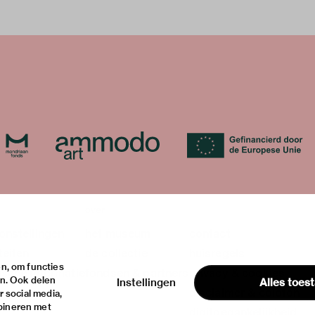
over
onstellingen
het museum
contact
teiten
de collectie
huisregels
n, om functies
ische informatie
fondsen & partners
privacy & cookies
en. Ook delen
Instellingen
Alles toes
disclaimer & colofon
 social media,
bineren met
digitoegankelijkheid