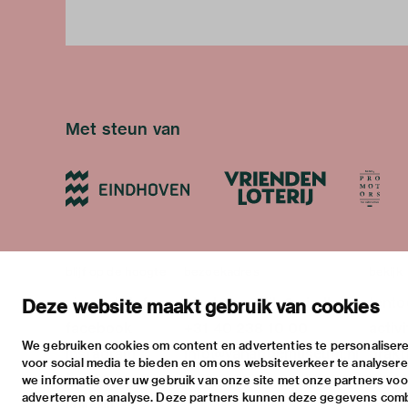
Met steun van
blijf op de hoogte
bezoekadres
bekijk
nieuwsbrief
stratumsedijk 2 eindhoven
tento
Deze website maakt gebruik van cookies
facebook
+31 40 238 10 00
activi
We gebruiken cookies om content en advertenties te personalisere
instagram
info@vanabbemuseum.nl
prakt
voor social media te bieden en om ons websiteverkeer te analyser
twitter
we informatie over uw gebruik van onze site met onze partners voor
adverteren en analyse. Deze partners kunnen deze gegevens com
linkedin