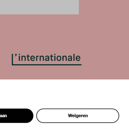
taan
Weigeren