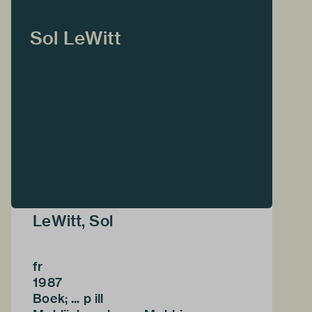
Sol LeWitt
LeWitt, Sol
fr
1987
Boek; ... p ill