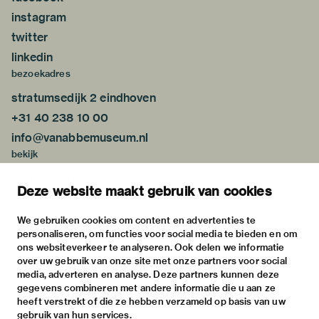
instagram
twitter
linkedin
bezoekadres
stratumsedijk 2 eindhoven
+31 40 238 10 00
info@vanabbemuseum.nl
bekijk
tentoonstellingen
Deze website maakt gebruik van cookies
activiteiten
praktische informatie
We gebruiken cookies om content en advertenties te
personaliseren, om functies voor social media te bieden en om
over
ons websiteverkeer te analyseren. Ook delen we informatie
het museum
over uw gebruik van onze site met onze partners voor social
media, adverteren en analyse. Deze partners kunnen deze
de collectie
gegevens combineren met andere informatie die u aan ze
fondsen & partners
heeft verstrekt of die ze hebben verzameld op basis van uw
gebruik van hun services.