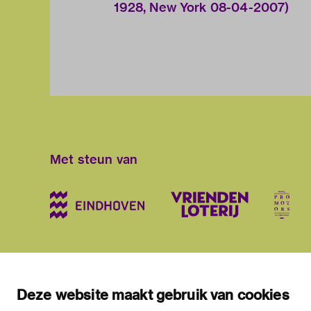
1928, New York 08-04-2007)
Met steun van
blijf op de hoogte
bezoekadres
bekijk
nieuwsbrief
stratumsedijk 2 eindhoven
tento
Deze website maakt gebruik van cookies