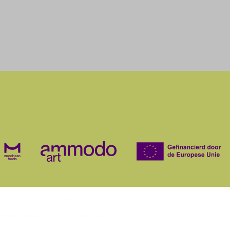
over
onstellingen
het museum
contact