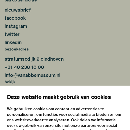
blijf op de hoogte
nieuwsbrief
facebook
instagram
twitter
linkedin
bezoekadres
stratumsedijk 2 eindhoven
+31 40 238 10 00
info@vanabbemuseum.nl
bekijk
tentoonstellingen
Deze website maakt gebruik van cookies
activiteiten
praktische informatie
We gebruiken cookies om content en advertenties te
personaliseren, om functies voor social media te bieden en om
over
ons websiteverkeer te analyseren. Ook delen we informatie
het museum
over uw gebruik van onze site met onze partners voor social