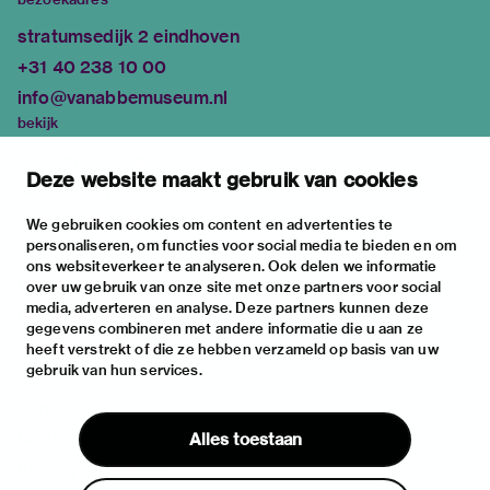
stratumsedijk 2 eindhoven
+31 40 238 10 00
info@vanabbemuseum.nl
bekijk
tentoonstellingen
Deze website maakt gebruik van cookies
activiteiten
praktische informatie
We gebruiken cookies om content en advertenties te
personaliseren, om functies voor social media te bieden en om
over
ons websiteverkeer te analyseren. Ook delen we informatie
het museum
over uw gebruik van onze site met onze partners voor social
media, adverteren en analyse. Deze partners kunnen deze
de collectie
gegevens combineren met andere informatie die u aan ze
fondsen & partners
heeft verstrekt of die ze hebben verzameld op basis van uw
gebruik van hun services.
contact
huisregels
Alles toestaan
privacy & cookies