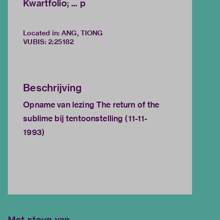
Kwartfolio; ... p
Located in: ANG, TIONG
VUBIS
:
2:25182
Beschrijving
Opname van lezing The return of the
sublime bij tentoonstelling (11-11-
1993)
Met steun van