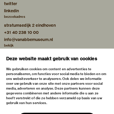
twitter
linkedin
bezoekadres
stratumsedijk 2 eindhoven
+31 40 238 10 00
info@vanabbemuseum.nl
bekijk
tentoonstellingen
Deze website maakt gebruik van cookies
activiteiten
praktische informatie
We gebruiken cookies om content en advertenties te
personaliseren, om functies voor social media te bieden en om
over
ons websiteverkeer te analyseren. Ook delen we informatie
het museum
over uw gebruik van onze site met onze partners voor social
media, adverteren en analyse. Deze partners kunnen deze
de collectie
gegevens combineren met andere informatie die u aan ze
fondsen & partners
heeft verstrekt of die ze hebben verzameld op basis van uw
gebruik van hun services.
contact