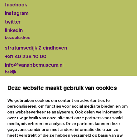
facebook
instagram
twitter
linkedin
bezoekadres
stratumsedijk 2 eindhoven
+31 40 238 10 00
info@vanabbemuseum.nl
bekijk
tentoonstellingen
Deze website maakt gebruik van cookies
activiteiten
praktische informatie
We gebruiken cookies om content en advertenties te
personaliseren, om functies voor social media te bieden en om
over
ons websiteverkeer te analyseren. Ook delen we informatie
het museum
over uw gebruik van onze site met onze partners voor social
media, adverteren en analyse. Deze partners kunnen deze
de collectie
gegevens combineren met andere informatie die u aan ze
fondsen & partners
heeft verstrekt of die ze hebben verzameld op basis van uw