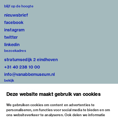
blijf op de hoogte
nieuwsbrief
facebook
instagram
twitter
linkedin
bezoekadres
stratumsedijk 2 eindhoven
+31 40 238 10 00
info@vanabbemuseum.nl
bekijk
tentoonstellingen
Deze website maakt gebruik van cookies
activiteiten
praktische informatie
We gebruiken cookies om content en advertenties te
personaliseren, om functies voor social media te bieden en om
over
ons websiteverkeer te analyseren. Ook delen we informatie