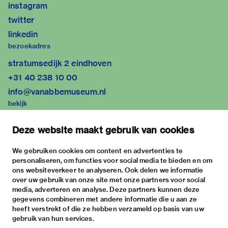
instagram
twitter
linkedin
bezoekadres
stratumsedijk 2 eindhoven
+31 40 238 10 00
info@vanabbemuseum.nl
bekijk
tentoonstellingen
Deze website maakt gebruik van cookies
activiteiten
praktische informatie
We gebruiken cookies om content en advertenties te
personaliseren, om functies voor social media te bieden en om
over
ons websiteverkeer te analyseren. Ook delen we informatie
het museum
over uw gebruik van onze site met onze partners voor social
media, adverteren en analyse. Deze partners kunnen deze
de collectie
gegevens combineren met andere informatie die u aan ze
fondsen & partners
heeft verstrekt of die ze hebben verzameld op basis van uw
gebruik van hun services.