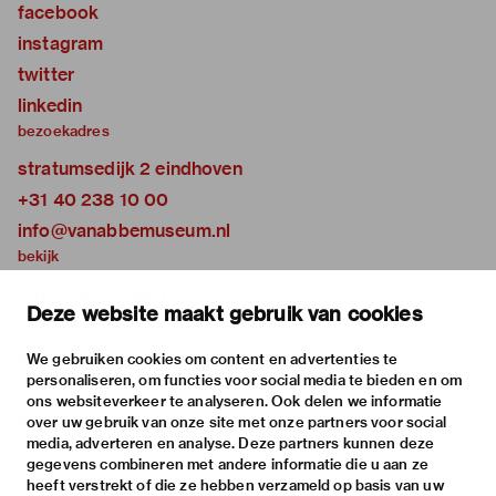
facebook
instagram
twitter
linkedin
bezoekadres
stratumsedijk 2 eindhoven
+31 40 238 10 00
info@vanabbemuseum.nl
bekijk
tentoonstellingen
Deze website maakt gebruik van cookies
activiteiten
praktische informatie
We gebruiken cookies om content en advertenties te
personaliseren, om functies voor social media te bieden en om
over
ons websiteverkeer te analyseren. Ook delen we informatie
het museum
over uw gebruik van onze site met onze partners voor social
media, adverteren en analyse. Deze partners kunnen deze
de collectie
gegevens combineren met andere informatie die u aan ze
fondsen & partners
heeft verstrekt of die ze hebben verzameld op basis van uw