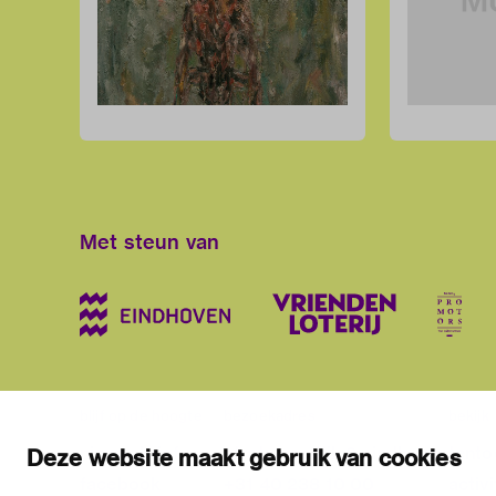
Met steun van
blijf op de hoogte
bezoekadres
bekijk
nieuwsbrief
stratumsedijk 2 eindhoven
tento
Deze website maakt gebruik van cookies
facebook
+31 40 238 10 00
activi