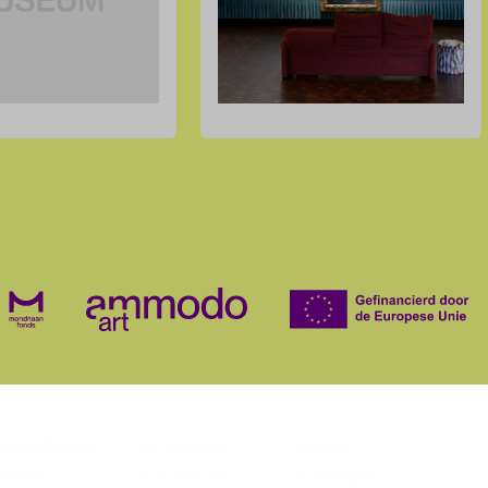
over
onstellingen
het museum
contact
teiten
de collectie
huisregels