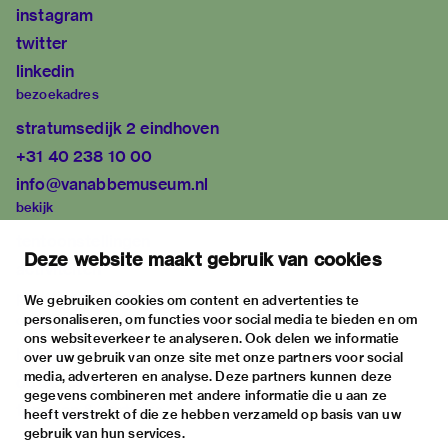
instagram
twitter
linkedin
bezoekadres
stratumsedijk 2 eindhoven
+31 40 238 10 00
info@vanabbemuseum.nl
bekijk
tentoonstellingen
Deze website maakt gebruik van cookies
activiteiten
praktische informatie
We gebruiken cookies om content en advertenties te
personaliseren, om functies voor social media te bieden en om
over
ons websiteverkeer te analyseren. Ook delen we informatie
het museum
over uw gebruik van onze site met onze partners voor social
media, adverteren en analyse. Deze partners kunnen deze
de collectie
gegevens combineren met andere informatie die u aan ze
fondsen & partners
heeft verstrekt of die ze hebben verzameld op basis van uw
gebruik van hun services.