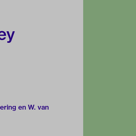
ey
eering en W. van