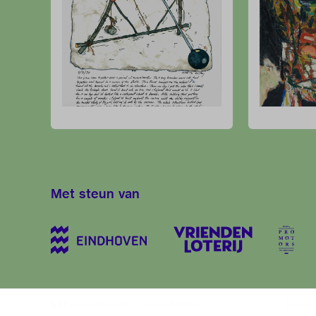
Met steun van
blijf op de hoogte
bezoekadres
bekijk