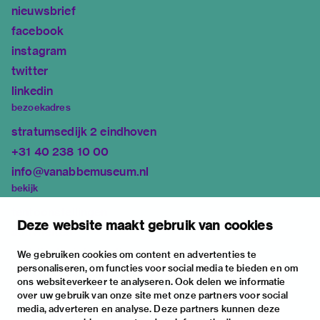
nieuwsbrief
facebook
instagram
twitter
linkedin
bezoekadres
stratumsedijk 2 eindhoven
+31 40 238 10 00
info@vanabbemuseum.nl
bekijk
tentoonstellingen
Deze website maakt gebruik van cookies
activiteiten
praktische informatie
We gebruiken cookies om content en advertenties te
personaliseren, om functies voor social media te bieden en om
over
ons websiteverkeer te analyseren. Ook delen we informatie
het museum
over uw gebruik van onze site met onze partners voor social
media, adverteren en analyse. Deze partners kunnen deze
de collectie