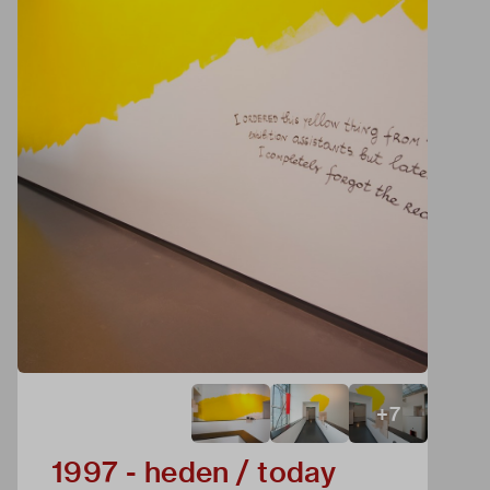
+
7
1997 - heden / today