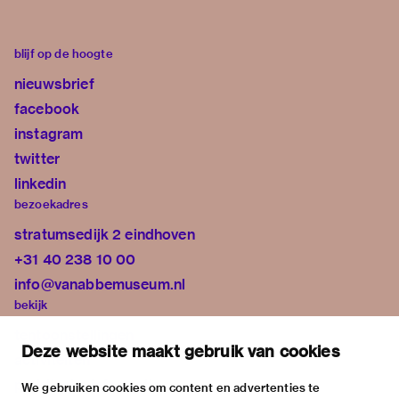
blijf op de hoogte
nieuwsbrief
facebook
instagram
twitter
linkedin
bezoekadres
stratumsedijk 2 eindhoven
+31 40 238 10 00
info@vanabbemuseum.nl
bekijk
tentoonstellingen
Deze website maakt gebruik van cookies
activiteiten
praktische informatie
We gebruiken cookies om content en advertenties te