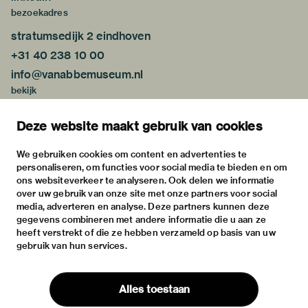
bezoekadres
stratumsedijk 2 eindhoven
+31 40 238 10 00
info@vanabbemuseum.nl
bekijk
tentoonstellingen
Deze website maakt gebruik van cookies
activiteiten
praktische informatie
We gebruiken cookies om content en advertenties te
personaliseren, om functies voor social media te bieden en om
over
ons websiteverkeer te analyseren. Ook delen we informatie
het museum
over uw gebruik van onze site met onze partners voor social
media, adverteren en analyse. Deze partners kunnen deze
de collectie
gegevens combineren met andere informatie die u aan ze
fondsen & partners
heeft verstrekt of die ze hebben verzameld op basis van uw
gebruik van hun services.
contact
huisregels
Alles toestaan
privacy & cookies