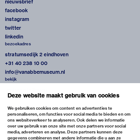
nieuwsbrief
facebook
instagram
twitter
linkedin
bezoekadres
stratumsedijk 2 eindhoven
+31 40 238 10 00
info@vanabbemuseum.nl
bekijk
tentoonstellingen
Deze website maakt gebruik van cookies
activiteiten
praktische informatie
We gebruiken cookies om content en advertenties te
personaliseren, om functies voor social media te bieden en om
over
ons websiteverkeer te analyseren. Ook delen we informatie
het museum
over uw gebruik van onze site met onze partners voor social
media, adverteren en analyse. Deze partners kunnen deze
de collectie
gegevens combineren met andere informatie die u aan ze